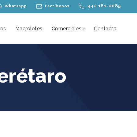
442 161-2085
Whatsapp
Escríbenos
nos
Macrolotes
Comerciales
Contacto
erétaro