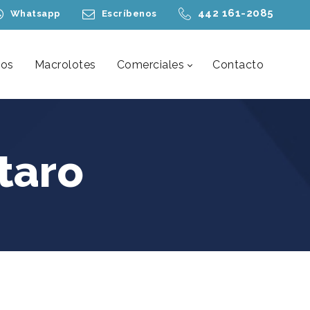
442 161-2085
Whatsapp
Escríbenos
nos
Macrolotes
Comerciales
Contacto
taro