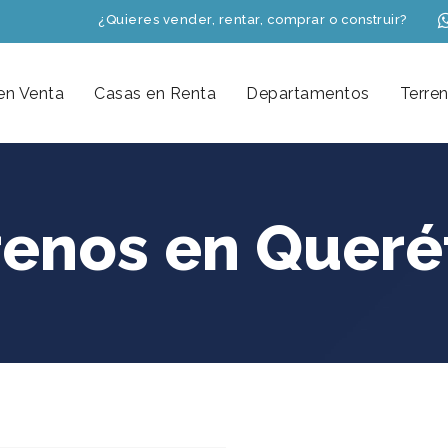
¿Quieres vender, rentar, comprar o construir?
en Venta
Casas en Renta
Departamentos
Terre
renos en Queré