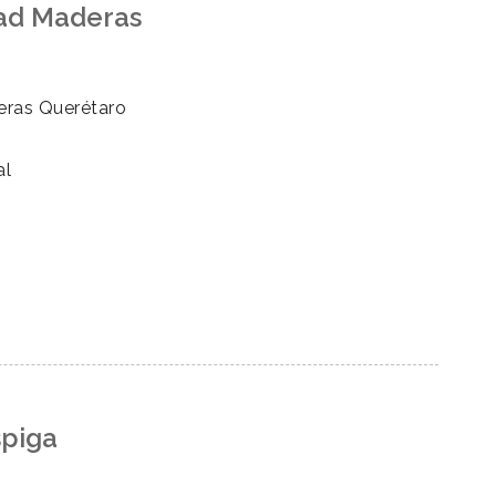
ad Maderas
ras Querétaro
al
spiga