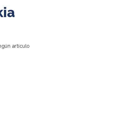
kia
ngún artículo