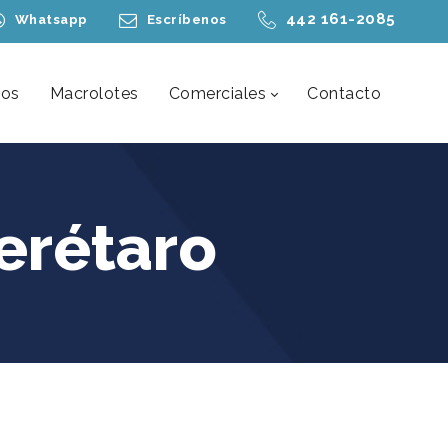
442 161-2085
Whatsapp
Escríbenos
nos
Macrolotes
Comerciales
Contacto
erétaro